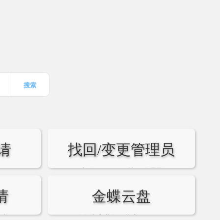
搜索
请
找回/变更管理员
y
序列号、CDKey找回管理员
请
金蝶云盘
申请
各版本安装包下载密码：31rw